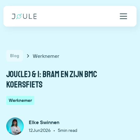
Werknemer
Blog
Jou(le) & I: Bram en zijn BMC
koersfiets
Werknemer
Elke Swinnen
•
12
Jun
2026
5
min read