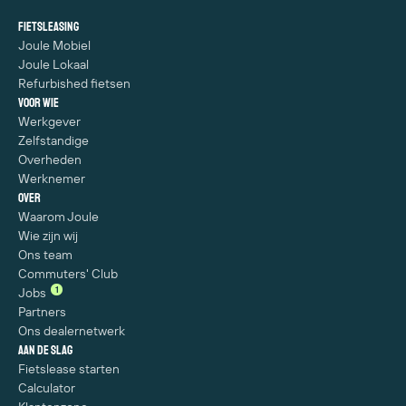
Fietsleasing
Joule Mobiel
Joule Lokaal
Refurbished fietsen
Voor wie
Werkgever
Zelfstandige
Overheden
Werknemer
Over
Waarom Joule
Wie zijn wij
Ons team
Commuters' Club
1
Jobs
Partners
Ons dealernetwerk
Aan de slag
Fietslease starten
Calculator