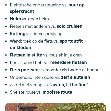
Elektrische ondersteuning vs.
puur op
spierkracht
Helm
vs. geen helm
Fietsen met anderen vs.
solo cruisen
Ketting
vs. riemaandrijving
Werkbroek op de fiets vs.
sportoutfit +
omkleden
Fietsen in stilte
vs. muziek in je oren
Eén allround fiets vs.
meerdere fietsen
Fiets poetsen
vs. modder als badge of honor
Onderhoud laten doen vs.
zelf sleutelen
Zadel met vering vs.
"awtch, I'll be fine"
Snelste route vs.
mooiste route