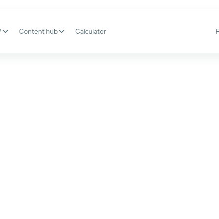
?
Content hub
Calculator
iliteit
Ons verhaal is nog maar pas
veranderen. Of toch minste
een prima begin.