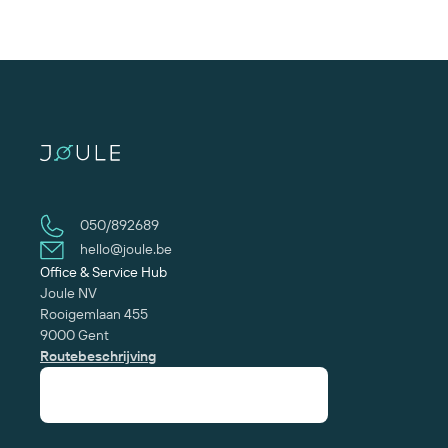
050/892689
hello@joule.be
Office & Service Hub
Joule NV
Rooigemlaan 455
9000 Gent
Routebeschrijving