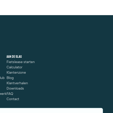
Aan de slag
Fietslease starten
Calculator
Klantenzone
lub
Blog
Klantverhalen
Downloads
werk
FAQ
Contact