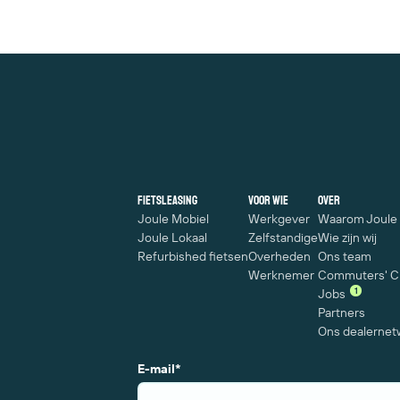
Fietsleasing
Voor wie
Over
Joule Mobiel
Werkgever
Waarom Joule
Joule Lokaal
Zelfstandige
Wie zijn wij
Refurbished fietsen
Overheden
Ons team
Werknemer
Commuters' C
1
Jobs
Partners
Ons dealernet
E-mail
*