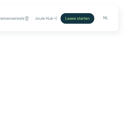
NL
Fietsenwinkels
Joule Hub
Lease starten
 begonnen. Wie bij Joule werkt, kan de wereld
ns de manier waarop mensen zich verplaatsen - en da's