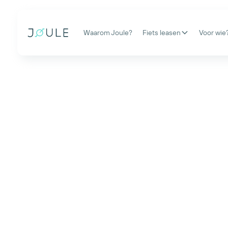
Waarom Joule?
Fiets leasen
Voor wie
Werk mee aan de
toekomst van mob