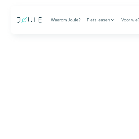
Waarom Joule?
Fiets leasen
Voor wie
Fietsleasing
geregeld, m
ontzorgd