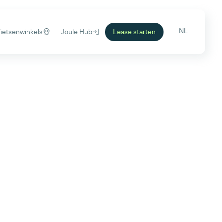
NL
Fietsenwinkels
Joule Hub
Lease starten