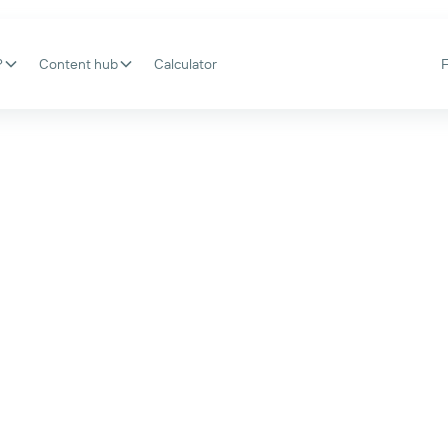
?
Content hub
Calculator
. Simpel
aximaal