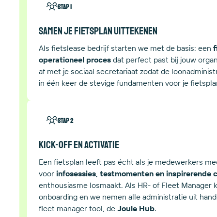
Stap 1
Samen je fietsplan uittekenen
Als fietslease bedrijf starten we met de basis: een
f
operationeel proces
dat perfect past bij jouw orga
af met je sociaal secretariaat zodat de loonadministra
in één keer de stevige fundamenten voor je fietspla
Stap 2
Kick-off en activatie
Een fietsplan leeft pas écht als je medewerkers me
voor
infosessies, testmomenten en inspirerende
enthousiasme losmaakt. Als HR- of Fleet Manager kri
onboarding en we nemen alle administratie uit han
fleet manager tool, de
Joule Hub
.