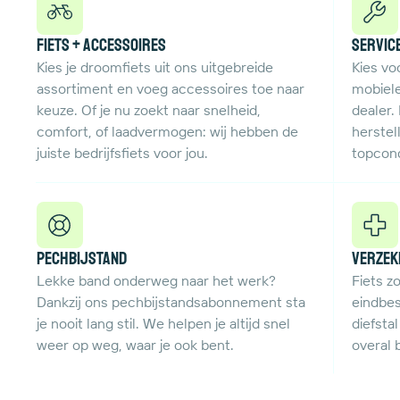
Fiets + Accessoires
Servic
Kies je droomfiets uit ons uitgebreide
Kies vo
assortiment en voeg accessoires toe naar
mobiele
keuze. Of je nu zoekt naar snelheid,
dealer.
comfort, of laadvermogen: wij hebben de
herstell
juiste bedrijfsfiets voor jou.
topcond
Pechbijstand
Verzek
Lekke band onderweg naar het werk?
Fiets z
Dankzij ons pechbijstandsabonnement sta
eindbe
je nooit lang stil. We helpen je altijd snel
diefstal
weer op weg, waar je ook bent.
overal