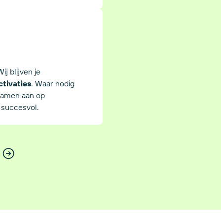
ij blijven je
tivaties
. Waar nodig
 samen aan op
 succesvol.