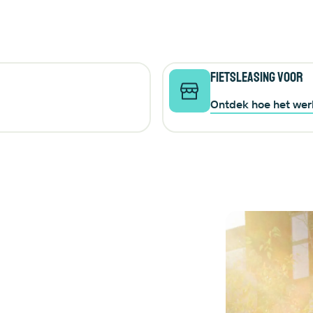
Fietsleasing voor 
Ontdek hoe het wer