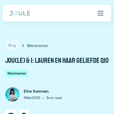
Werknemer
Blog
Jou(le) & I: Lauren en haar geliefde QiO
Werknemer
Elke Swinnen
•
5
Mar
2025
3
min read