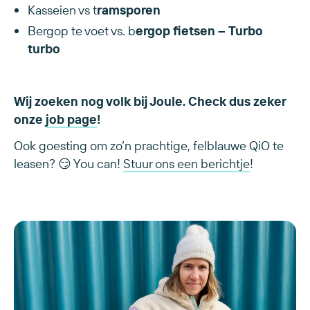
Kasseien vs t
ramsporen
Bergop te voet vs. b
ergop fietsen – Turbo
turbo
Wij zoeken nog volk bij Joule. Check dus zeker
onze
job page
!
Ook goesting om zo’n prachtige, felblauwe QiO te
leasen? 😏 You can!
Stuur ons een berichtje
!