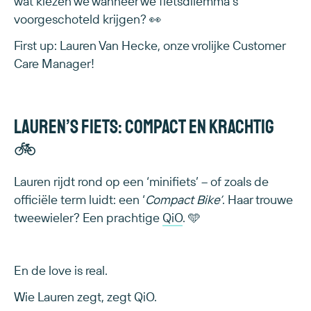
wat kiezen we wanneer we fietsdilemma’s
voorgeschoteld krijgen? 👀
First up: Lauren Van Hecke, onze vrolijke Customer
Care Manager!
Lauren’s fiets: compact en krachtig
🚲
Lauren rijdt rond op een ‘minifiets’ – of zoals de
officiële term luidt: een ‘
Compact Bike’
. Haar trouwe
tweewieler? Een prachtige
QiO
. 🩵
En de love is real.
Wie Lauren zegt, zegt QiO.