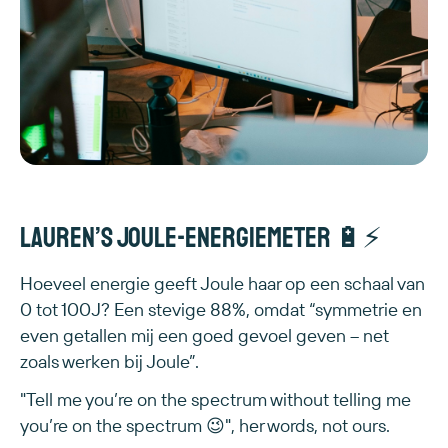
Lauren’s Joule-energiemeter 🔋⚡
Hoeveel energie geeft Joule haar op een schaal van
0 tot 100J? Een stevige 88%, omdat “symmetrie en
even getallen mij een goed gevoel geven – net
zoals werken bij Joule”.
"Tell me you’re on the spectrum without telling me
you’re on the spectrum 😉", her words, not ours.