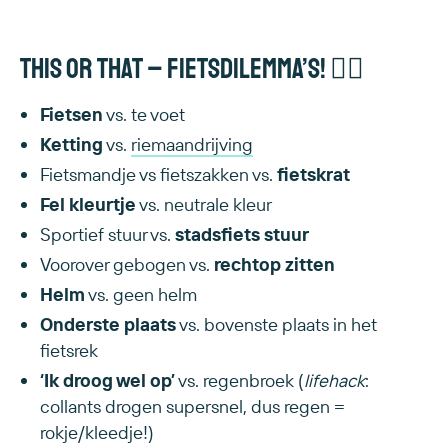
This or That – Fietsdilemma’s! 🚴‍♀️
Fietsen
vs. te voet
Ketting
vs.
riemaandrijving
Fietsmandje vs fietszakken vs.
fietskrat
Fel kleurtje
vs. neutrale kleur
Sportief stuur vs.
stadsfiets stuur
Voorover gebogen vs.
rechtop zitten
Helm
vs. geen helm
Onderste plaats
vs. bovenste plaats in het
fietsrek
‘Ik droog wel op’
vs. regenbroek (
lifehack
:
collants drogen supersnel, dus regen =
rokje/kleedje!)