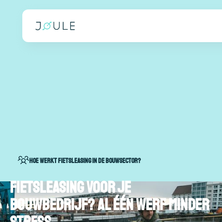
Hoe werkt fietsleasing in de bouwsector?
Fietsleasing voor je
bouwbedrijf? Al één werf minder