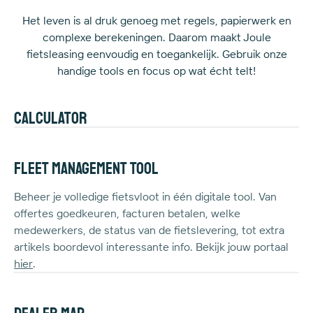
Het leven is al druk genoeg met regels, papierwerk en
complexe berekeningen. Daarom maakt Joule
fietsleasing eenvoudig en toegankelijk. Gebruik onze
handige tools en focus op wat écht telt!
Calculator
Benieuwd naar de echte kost van fietsleasing? Met de
Joule-calculator bereken je eenvoudig je netto-kost en
Fleet Management Tool
zie je meteen het voordeel voor jouw loon! Bereken het
hier
Beheer je volledige fietsvloot in één digitale tool. Van
.
offertes goedkeuren, facturen betalen, welke
medewerkers, de status van de fietslevering, tot extra
artikels boordevol interessante info. Bekijk jouw portaal
hier
.