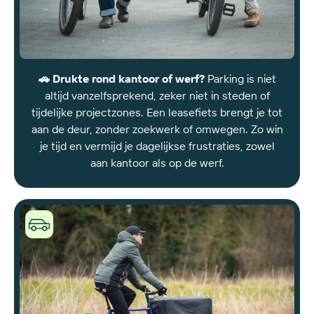
maat
van
zorgmedewerkers
🚗 Drukte rond kantoor of werf?
Parking is niet
altijd vanzelfsprekend, zeker niet in steden of
tijdelijke projectzones. Een leasefiets brengt je tot
aan de deur, zonder zoekwerk of omwegen. Zo win
je tijd en vermijd je dagelijkse frustraties, zowel
aan kantoor als op de werf.
Joule
helpt
met
leasing
én