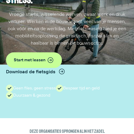
stress.
Vroege starts, wisselende werven, zwaar werk en druk
verkeer. Werken in de bouw vraagt veel van je mensen,
ook vóór en na de werkdag. Met fietsleasing bied je een
mobiliteitsoplossing die praktisch, fiscaal slim en
haalbaar is binnen de bouwsector.
Start met leasen
Download de fietsgids
Geen files, geen stress
Bespaar tijd en geld
Duurzaam & gezond
Deze organisaties sprongen al in het zadel