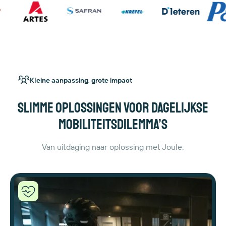
Kleine aanpassing, grote impact
Slimme oplossingen voor dagelijkse
mobiliteitsdilemma’s
Van uitdaging naar oplossing met Joule.
Joule
helpt
je