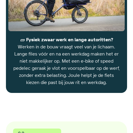
ondersteuning
bij
fietsinfrastructuur
🧱
Fysiek zwaar werk en lange autoritten?
Werken in de bouw vraagt veel van je lichaam.
Lange files vóór en na een werkdag maken het er
niet makkelijker op. Met een e-bike of speed
pedelec geraak je vlot en voorspelbaar op de werf,
zonder extra belasting. Joule helpt je de fiets
kiezen die past bij jouw rit en werkdag.