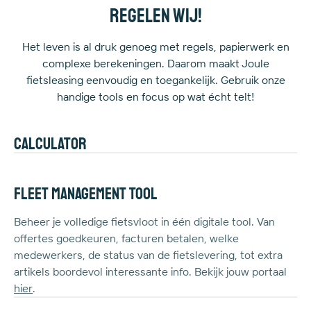
regelen wij!
Het leven is al druk genoeg met regels, papierwerk en
complexe berekeningen. Daarom maakt Joule
fietsleasing eenvoudig en toegankelijk. Gebruik onze
handige tools en focus op wat écht telt!
Calculator
Benieuwd naar de echte kost van fietsleasing? Met de
Joule-calculator bereken je eenvoudig je netto-kost en
Fleet Management Tool
zie je meteen het voordeel voor jouw loon! Bereken het
hier
Beheer je volledige fietsvloot in één digitale tool. Van
.
offertes goedkeuren, facturen betalen, welke
medewerkers, de status van de fietslevering, tot extra
artikels boordevol interessante info. Bekijk jouw portaal
hier
.