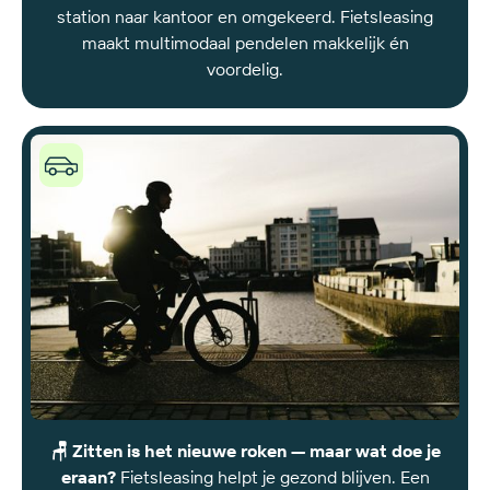
station naar kantoor en omgekeerd. Fietsleasing
maakt multimodaal pendelen makkelijk én
voordelig.
Joule
helpt
met
leasing
én
ondersteuning
bij
fietsinfrastructuur
🪑 Zitten is het nieuwe roken — maar wat doe je
eraan?
Fietsleasing helpt je gezond blijven. Een