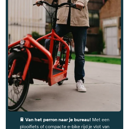
van
zorgmedewerkers
🚆 Van het perron naar je bureau!
Met een
plooifiets of compacte e-bike rijd je vlot van