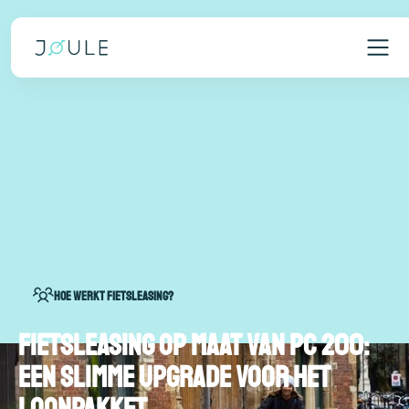
Hoe werkt fietsleasing?
Fietsleasing op maat van PC 200:
een slimme upgrade voor het