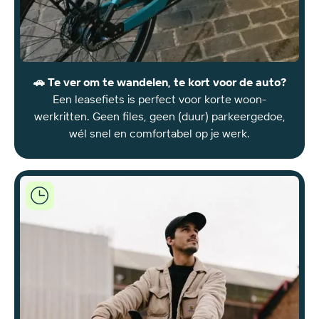
🚗 Te ver om te wandelen, te kort voor de auto?
Een leasefiets is perfect voor korte woon-
werkritten. Geen files, geen (duur) parkeergedoe,
wél snel en comfortabel op je werk.
Joule
biedt
flexibele
leasingopties
op
maat