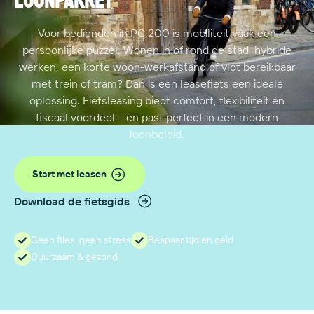
loonpakket
Voor bedienden in PC 200 is mobiliteit vaak een
persoonlijke puzzel. Wonen in of rond de stad, hybride
werken, een korte woon-werkafstand of vlot bereikbaar
met trein of tram? Dan is een leasefiets een ideale
oplossing. Fietsleasing biedt comfort, flexibiliteit én
fiscaal voordeel – en past perfect in een modern
loonbeleid.
Start met leasen
Download de fietsgids
Geen files, geen stress
Bespaar tijd en geld
Duurzaam & gezond