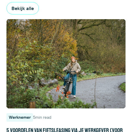
Bekijk alle
Werknemer
5
min read
5 voordelen van fietsleasing via je werkgever (voor