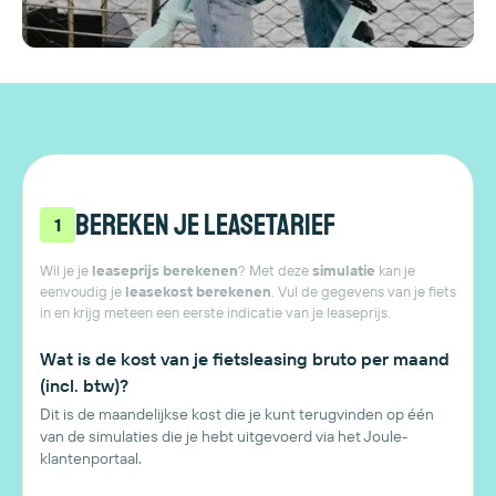
Bereken je leasetarief
1
Wil je je
leaseprijs berekenen
? Met deze
simulatie
kan je
eenvoudig je
leasekost berekenen
. Vul de gegevens van je fiets
in en krijg meteen een eerste indicatie van je leaseprijs.
Wat is de kost van je fietsleasing bruto per maand
(incl. btw)?
Dit is de maandelijkse kost die je kunt terugvinden op één
van de simulaties die je hebt uitgevoerd via het Joule-
klantenportaal.