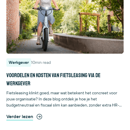
Werkgever
10
min read
Voordelen en kosten van fietsleasing via de
werkgever
Fietsleasing klinkt goed, maar wat betekent het concreet voor
jouw organisatie? In deze blog ontdek je hoe je het
budgetneutraal en fiscaal slim kan aanbieden, zonder extra HR-
gedoe of papierwerk. We tonen de voordelen en kosten, delen
Verder lezen
praktische tips en inspireren je met cases van organisaties die al
succesvol gestart zijn.