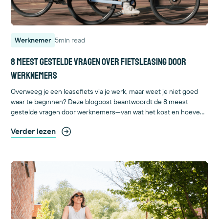
Werknemer
5
min read
8 meest gestelde vragen over fietsleasing door
werknemers
Overweeg je een leasefiets via je werk, maar weet je niet goed
waar te beginnen? Deze blogpost beantwoordt de 8 meest
gestelde vragen door werknemers—van wat het kost en hoeveel
je moet fietsen tot of je de fiets mag delen met je partner. Je
Verder lezen
ontdekt hoe fietsleasing écht werkt, en wat jij eruit haalt.