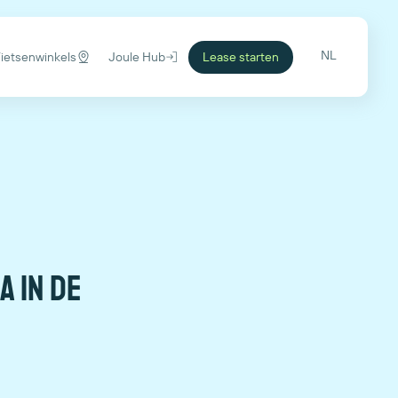
NL
Fietsenwinkels
Joule Hub
Lease starten
a in de