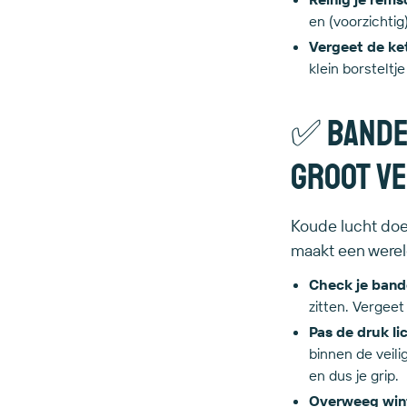
en (voorzichtig
Vergeet de ket
klein borsteltj
✅ Banden
groot v
Koude lucht doet
maakt een wereld
Check je band
zitten. Vergeet
Pas de druk li
binnen de veili
en dus je grip.
Overweeg wint