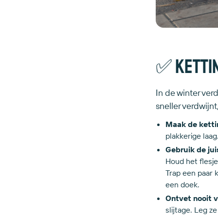
✅ Ketti
In de winter ver
sneller verdwijnt
Maak de ketti
plakkerige laag
Gebruik de jui
Houd het flesje
Trap een paar k
een doek.
Ontvet nooit v
slijtage. Leg z