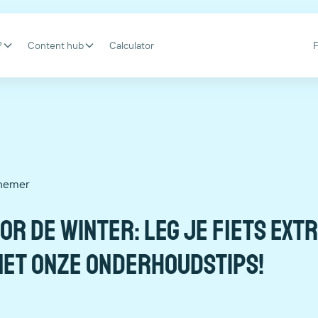
?
Content hub
Calculator
nemer
or de winter: leg je fiets extr
met onze onderhoudstips!