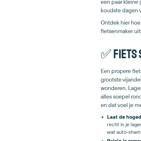
een paar kleine 
koudste dagen va
Ontdek hier hoe 
fietsenmaker uit
✅ Fiets 
Een propere fiets
grootste vijande
wonderen. Lagers
alles soepel rond
en dat voel je me
Laat de hoged
recht in je lag
wat auto-sham
Reinig je rems