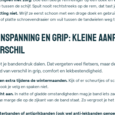
) tussen de schijf. Spuit nooit rechtstreeks op de rem, dat tast
ting niet.
Wrijf ze eerst schoon met een droge doek en gebru
e of platte schroevendraaier om vuil tussen de tandwielen weg t
spanning en grip: kleine aanp
erschil
 je bandendruk dalen. Dat vergeten veel fietsers, maar d
 van verschil in grip, comfort en lekbestendigheid.
en extra tijdens de wintermaanden.
Kijk of er scheurtjes of s
 ook je velg en spaken niet.
cht aan.
In natte of gladde omstandigheden mag je band iets za
ge marge die op de zijkant van de band staat. Zo vergroot je he
erbanden of antiprikbanden (ook wel anti-lekbanden geno