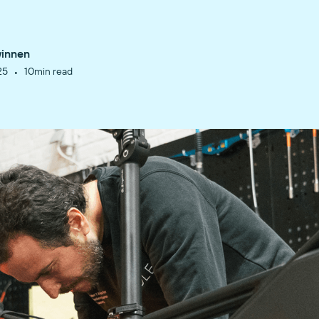
winnen
•
25
10
min read