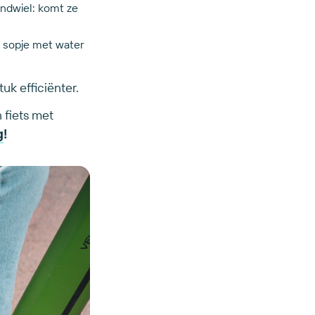
andwiel: komt ze
n sopje met water
uk efficiënter.
 fiets met
g
!