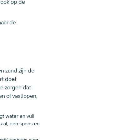
 ook op de
naar de
en zand zijn de
rt doet
ie zorgen dat
ten of vastlopen,
gt water en vuil
traal, een spons en
ijf zachtjes over