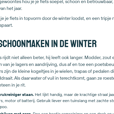
gewoontes hou je je fiets soepel, schoon en betrouwbaar,
n het jaar.
je je fiets in topvorm door de winter loodst, en een tripje 
spaart.
schoonmaken in de winter
 rijdt niet alleen beter, hij leeft ook langer. Modder, zout 
n van je lagers en aandrijving, dus af en toe een poetsbeu
 zijn de kleine kogeltjes in je wielen, trapas of pedalen d
draait. Als daar water of vuil in terechtkomt, gaan ze roes
teen in je rit.
rukreiniger staan.
Het lijkt handig, maar de krachtige straal jaa
ers, motor of batterij. Gebruik liever een tuinslang met zachte s
poo.
chijven met zorg.
Doe een beetje remreiniger op een doek en wr