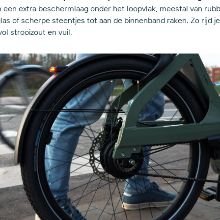
een extra beschermlaag onder het loopvlak, meestal van rubber
as of scherpe steentjes tot aan de binnenband raken. Zo rijd je
l strooizout en vuil.