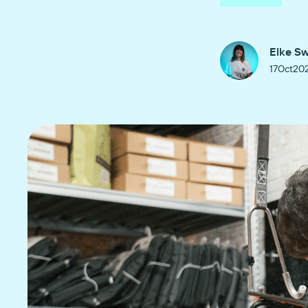
Elke S
17
Oct
20