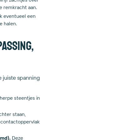
 je remkracht aan.
ik eventueel een
e halen.
assing,
e juiste spanning
cherpe steentjes in
chter staan,
t contactoppervlak
emd).
Deze