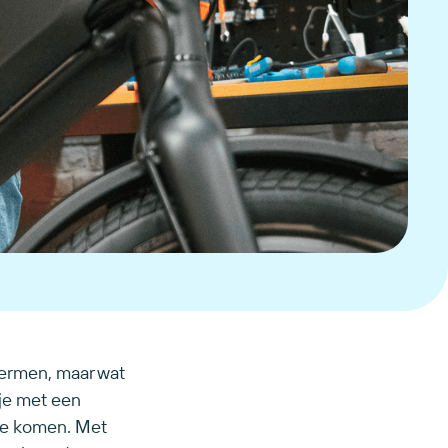
hermen, maar wat
 je met een
 te komen. Met