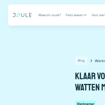
Waarom Joule?
Fiets leasen
Voor wie
Werk
Blog
Klaar vo
watten 
Werknemer