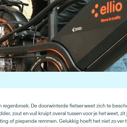
en regenbroek. De doorwinterde fietser weet zich te besc
der, zout en vuil kruipt overal tussen voor je het weet, zit
ting of piepende remmen. Gelukkig hoeft het niet zo ver