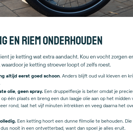
ng en riem onderhouden
dient je ketting wat extra aandacht. Kou en vocht zorgen er
, waardoor je ketting stroever loopt of zelfs roest.
ng altijd eerst goed schoon
. Anders blijft oud vuil kleven en kr
.
ste olie, geen spray.
Een druppelflesje is beter omdat je preci
 op één plaats en breng een dun laagje olie aan op het midden 
eer rond, laat het vijf minuten intrekken en veeg daarna het o
olledig.
Een ketting hoort een dunne filmolie te behouden. Di
e dus nooit in een ontvetterbad, want dan spoel je alles eruit.