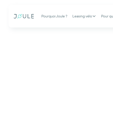
Pourquoi Joule ?
Leasing vélo
Pour qu
Leasing vélo 
simplicité g
tranquillit