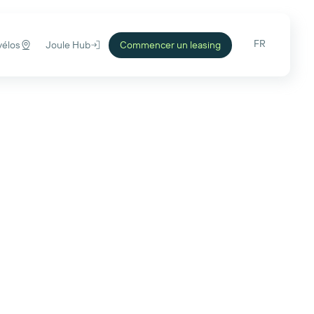
FR
vélos
Joule Hub
Commencer un leasing