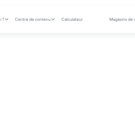
i ?
Centre de contenu
Calculateur
Magasins de 
:
arantie,
é assurée