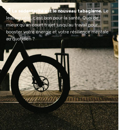
pour
les
🪑 La sédentarité est le nouveau tabagisme.
Le
leasing vélo, c’est bon pour la santé. Quoi de
infrastructures
mieux qu’un court trajet jusqu’au travail pour
cyclables
booster votre énergie et votre résilience mentale
au quotidien ?