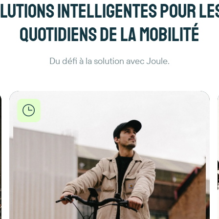
lutions intelligentes pour le
quotidiens de la mobilité
Du défi à la solution avec Joule.
Joule
propose
des
options
de
leasing
flexibles