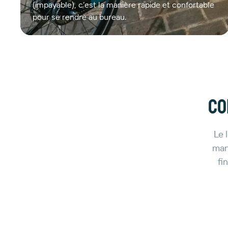
(impayable), c’est la manière rapide et confortable
pour se rendre au bureau.
Co
Le 
mani
fi