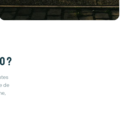
o ?
ntes
me de
me,