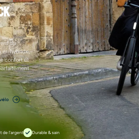
ck
vent du
ou en hybride,
re confort et
 parfaitement
vélo
 de l'argent
Durable & sain