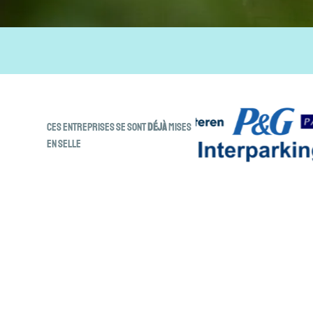
Ces entreprises se sont
déjà
mises
en selle