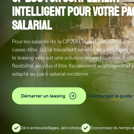
intelligent pour votre pa
salarial
Pour les salariés de la CP 200, la mobilité relève sou
casse-tête. Qu’ils travaillent en ville, en périphérie 
le leasing vélo est une solution idéale pour eux. Il off
flexibilité, en plus d’être fiscalement avantageux et
adapté au pack salarial moderne.
Démarrer un leasing
Téléchargez le guide 
Zéro embouteillages, zéro stress
Économisez du temps et