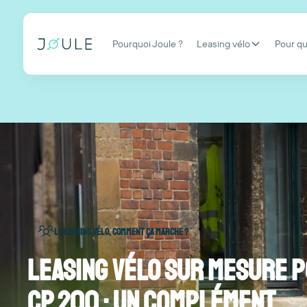
Pourquoi Joule ?
Leasing vélo
Pour qu
Le leasing vélo, comment ça marche ?
Leasing vélo sur mesure p
CP 200 : un complément