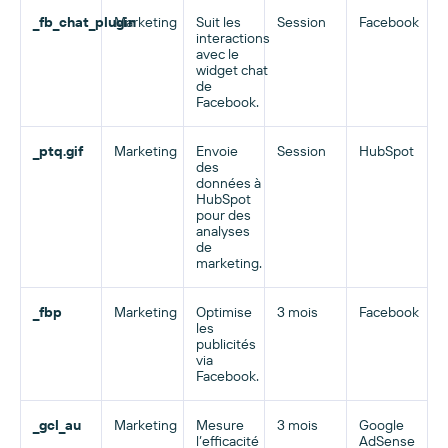
_fb_chat_plugin
Marketing
Suit les
Session
Facebook
interactions
avec le
widget chat
de
Facebook.
_ptq.gif
Marketing
Envoie
Session
HubSpot
des
données à
HubSpot
pour des
analyses
de
marketing.
_fbp
Marketing
Optimise
3 mois
Facebook
les
publicités
via
Facebook.
_gcl_au
Marketing
Mesure
3 mois
Google
l’efficacité
AdSense