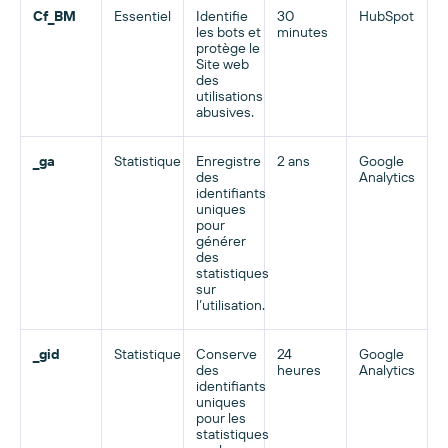
Cf_BM
Essentiel
Identifie
30
HubSpot
les bots et
minutes
protège le
Site web
des
utilisations
abusives.
_ga
Statistique
Enregistre
2 ans
Google
des
Analytics
identifiants
uniques
pour
générer
des
statistiques
sur
l’utilisation.
_gid
Statistique
Conserve
24
Google
des
heures
Analytics
identifiants
uniques
pour les
statistiques