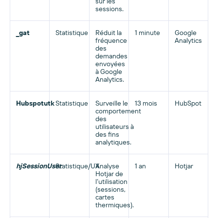
sur les
sessions.
_gat
Statistique
Réduit la
1 minute
Google
fréquence
Analytics
des
demandes
envoyées
à Google
Analytics.
Hubspotutk
Statistique
Surveille le
13 mois
HubSpot
comportement
des
utilisateurs à
des fins
analytiques.
hjSessionUser
Statistique/UX
Analyse
1 an
Hotjar
Hotjar de
l’utilisation
(sessions,
cartes
thermiques).