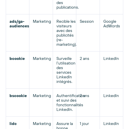
des
publications.
ads/ga-
Marketing
Recible les
Session
Google
audiences
visiteurs
AdWords
avec des
publicités
(re-
marketing).
bcookie
Marketing
Surveille
2 ans
LinkedIn
l’utilisation
des
services
LinkedIn
intégrés.
bscookie
Marketing
Authentification
2 ans
LinkedIn
et suivi des
fonctionnalités
LinkedIn.
lidc
Marketing
Assure la
1 jour
LinkedIn
bonne