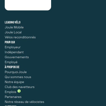
Leasing vélo
Joule Mobile
Joule Local
Vélos reconditionnés
Pour qui
Employeur
Indépendant
Gouvernements
Employé
À propos de
Pourquoi Joule
Qui sommes nous
Notre équipe
Club des navetteurs
1
Emplois
Partenaires
Notre réseau de vélocistes