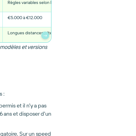
Règles variables selon la zone de vitesse (voir
blog règles
)
€5.000 à €12.000
Longues distances, alternative à la voiture
→
 modèles et versions
s :
ermis et il n'y a pas
 ans et disposer d'un
igatoire. Sur un speed