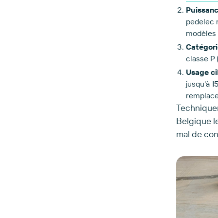
Puissanc
pedelec m
modèles 
Catégori
classe P 
Usage ci
jusqu'à 1
remplacer
Techniquem
Belgique l
mal de con