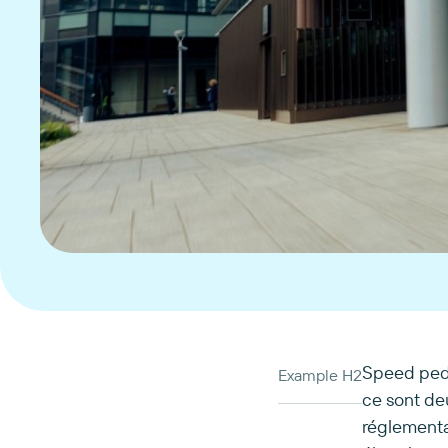
Speed pede
Example H2
ce sont de
réglementat