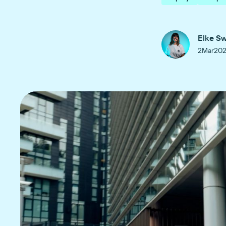
Elke S
2
Mar
20