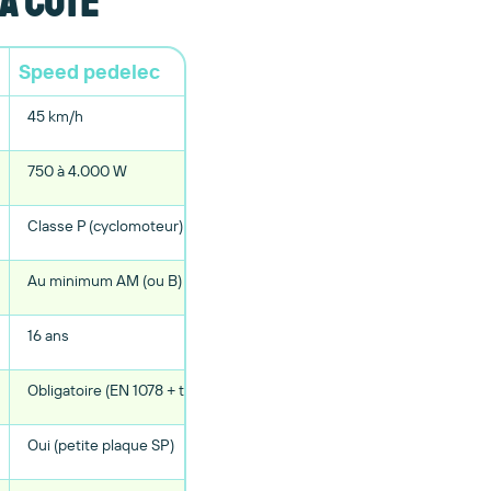
 à côte
Speed pedelec
45 km/h
750 à 4.000 W
Classe P (cyclomoteur)
Au minimum AM (ou B)
16 ans
Obligatoire (EN 1078 + tempes/arrière de la tête ou NTA 8776)
Oui (petite plaque SP)