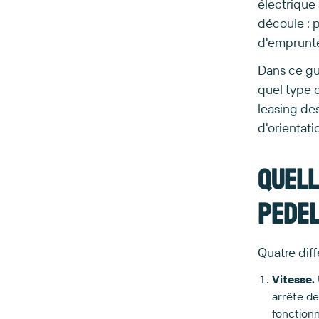
électrique
découle : p
d'emprunte
Dans ce gu
quel type c
leasing des
d'orientati
Quell
pedel
Quatre diff
Vitesse.
arrête de
fonction