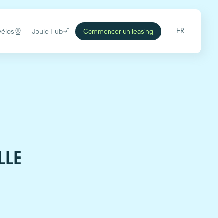
FR
vélos
Joule Hub
Commencer un leasing
lle