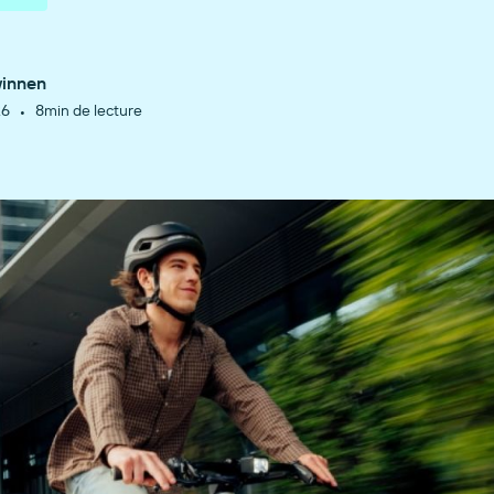
winnen
•
26
8
min de lecture