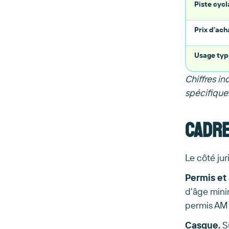
Piste cycl
Prix d'ach
Usage typ
Chiffres i
spécifique
Cadre
Le côté juri
Permis et
d'âge mini
permis AM 
Casque.
Su