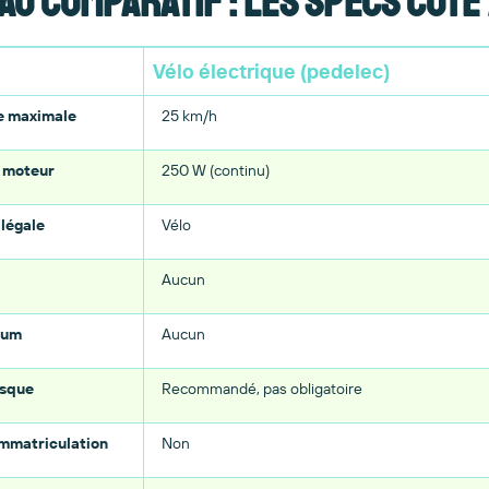
au comparatif : les specs côte
Vélo électrique (pedelec)
e maximale
25 km/h
 moteur
250 W (continu)
 légale
Vélo
Aucun
mum
Aucun
asque
Recommandé, pas obligatoire
immatriculation
Non