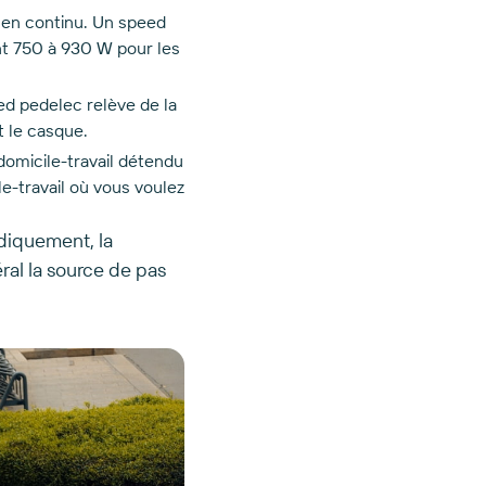
en continu. Un speed
nt 750 à 930 W pour les
ed pedelec relève de la
t le casque.
domicile-travail détendu
e-travail où vous voulez
diquement, la
al la source de pas