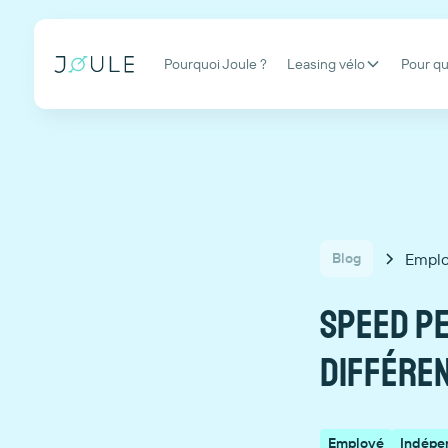
Pourquoi Joule ?
Leasing vélo
Pour qu
Empl
Blog
Speed pe
différen
Employé
Indépe