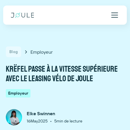
Employeur
Blog
Krëfel passe à la vitesse supérieure
avec le leasing vélo de Joule
Employeur
Elke Swinnen
•
16
May
2025
5
min de lecture