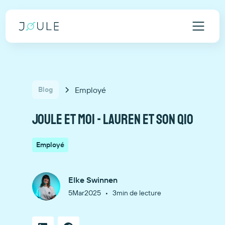
Employé
Blog
Joule et moi - Lauren et son QiO
Employé
Elke Swinnen
•
5
Mar
2025
3
min de lecture