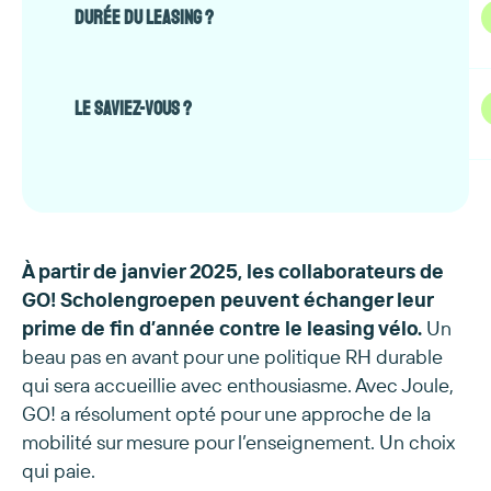
max. de débuts de leasing possibles en 2025)
que d’un mois pour signer leur déclaration
Une majorité écrasante commande via
Joule
Durée du leasing ?
d’intention pour 2025. Pour 2026, ils ont une an
Local
651 vélos déjà livrés
entière pour réaliser cette démarche.
Choix entre 36 ou 48 mois.
Gazelle
est la marque préférée des utilisateur
740 commandes passées
Le saviez-vous ?
Les vélos ont pu être récupérés pour la première
fois le 1er mars 2025, une semaine ensoleillée po
débuter les vacances de Carnaval. Pas moins de
106 vélos ont été récupérés ce jour-là ! Go, Go!
À partir de janvier 2025, les collaborateurs de
GO! Scholengroepen peuvent échanger leur
prime de fin d’année contre le leasing vélo.
Un
beau pas en avant pour une politique RH durable
qui sera accueillie avec enthousiasme. Avec Joule,
GO! a résolument opté pour une approche de la
mobilité sur mesure pour l’enseignement. Un choix
qui paie.