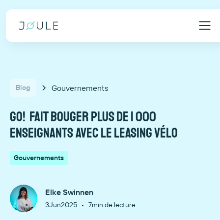
Gouvernements
Blog
GO! fait bouger plus de 1 000
enseignants avec le leasing vélo
Gouvernements
Elke Swinnen
•
3
Jun
2025
7
min de lecture