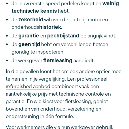
Je jouw eerste speed pedelec koopt en
weinig
technische
kennis
hebt.
Je
zekerheid
wil over de batterij, motor en
onderhouds
historiek.
Je
garantie
en
pechbijstand
belangrijk vindt.
Je
geen tijd
hebt om verschillende fietsen
grondig te inspecteren.
Je werkgever
fietsleasing
aanbiedt.
In die gevallen loont het om ook andere opties mee
te nemen in je vergelijking. Een
professioneel
refurbished aanbod
combineert vaak een
aantrekkelijke prijs met technische controle en
garantie. En wie kiest voor fietsleasing, geniet
bovendien van onderhoud, verzekering en
ondersteuning in één formule.
Voor werknemers die via hun werkgever gebruik