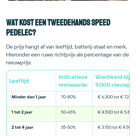
Wat kost een tweedehands speed
pedelec?
De prijs hangt af van leeftijd, batterij-staat en merk.
Hieronder een ruwe richtprijs als percentage van de
nieuwprijs:
Indicatieve
Voorbeeld bij €
Leeftijd
restwaarde
9.000 nieuwprij
Minder dan 1 jaar
70-80%
€ 6.300 tot € 7.200
1 tot 2 jaar
50-65%
€ 4.500 tot € 5.850
2 tot 4 jaar
35-50%
€ 3.150 tot € 4.500