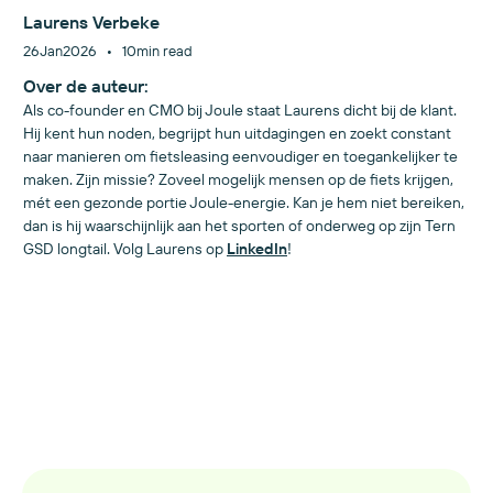
Laurens Verbeke
•
26
Jan
2026
10
min read
Over de auteur:
Als co-founder en CMO bij Joule staat Laurens dicht bij de klant.
Hij kent hun noden, begrijpt hun uitdagingen en zoekt constant
naar manieren om fietsleasing eenvoudiger en toegankelijker te
maken. Zijn missie? Zoveel mogelijk mensen op de fiets krijgen,
mét een gezonde portie Joule-energie. Kan je hem niet bereiken,
dan is hij waarschijnlijk aan het sporten of onderweg op zijn Tern
GSD longtail. Volg Laurens op
LinkedIn
!