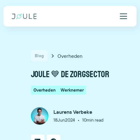
Overheden
Blog
Joule 💙 de zorgsector
Overheden
Werknemer
Laurens Verbeke
•
18
Jun
2024
10
min read