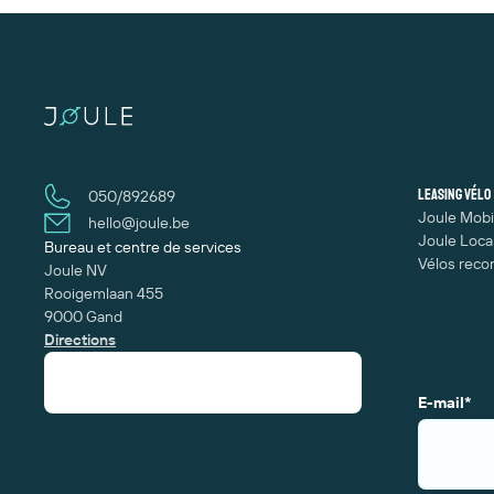
Leasing vélo
050/892689
Joule Mobi
hello@joule.be
Joule Loca
Bureau et centre de services
Vélos reco
Joule NV
Rooigemlaan 455
9000 Gand
Directions
E-mail
*