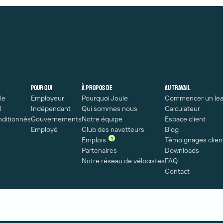
Pour qui
À propos de
Au travail
le
Employeur
Pourquoi Joule
Commencer un lea
l
Indépendant
Qui sommes nous
Calculateur
nditionnés
Gouvernements
Notre équipe
Espace client
Employé
Club des navetteurs
Blog
1
Emplois
Témoignages clien
Partenaires
Downloads
Notre réseau de vélocistes
FAQ
Contact