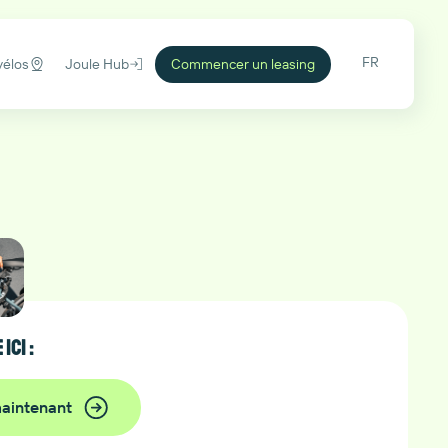
FR
vélos
Joule Hub
Commencer un leasing
ici :
aintenant