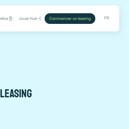
FR
vélos
Joule Hub
Commencer un leasing
 leasing