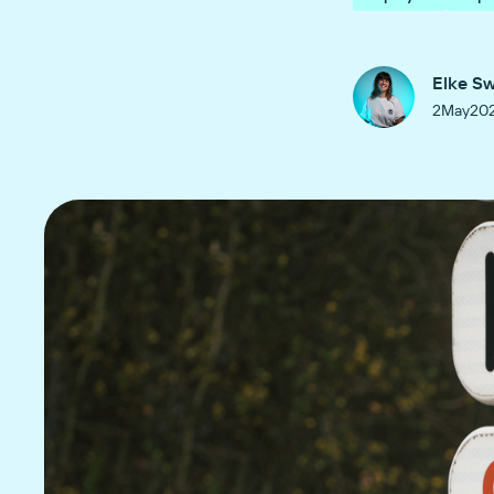
Elke S
2
May
20