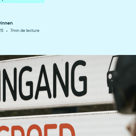
winnen
•
25
7
min de lecture