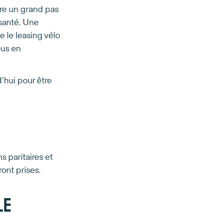
ire un grand pas
 santé. Une
e le leasing vélo
ous en
’hui pour être
 paritaires et
ont prises.
le