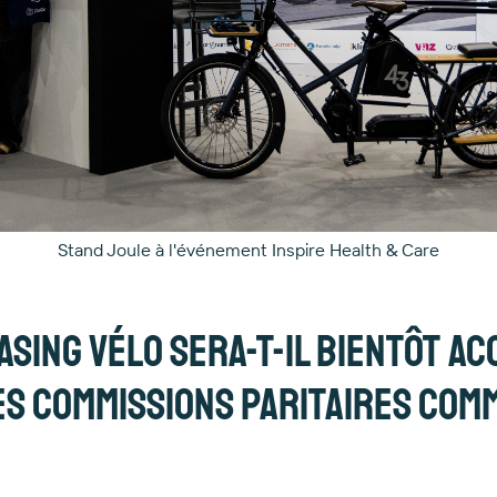
Stand Joule à l'événement Inspire Health & Care
easing vélo sera-t-il bientôt a
es commissions paritaires comm