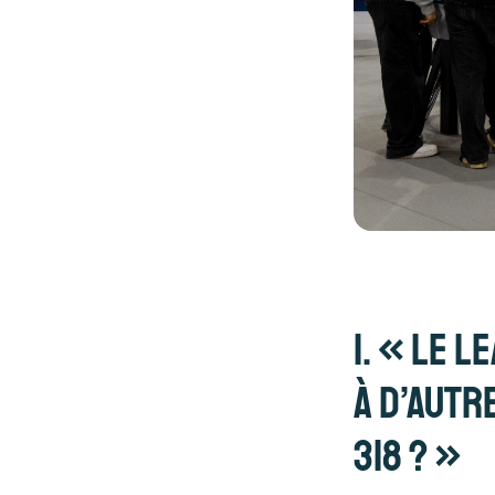
1. « Le l
à d’autr
318 ? »