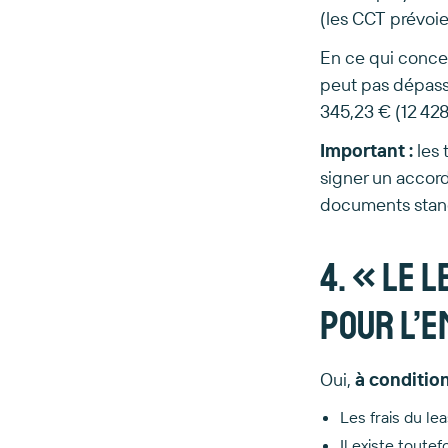
(les CCT prévoien
En ce qui concer
peut pas dépass
345,23 € (12 428
Important :
les 
signer un accord
documents stan
4. « Le 
pour l’e
Oui,
à condition
Les frais du le
Il existe toute