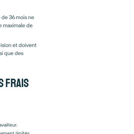
o de 36 mois ne
le maximale de
ision et doivent
nsi que des
s frais
vailleur.
alement limités