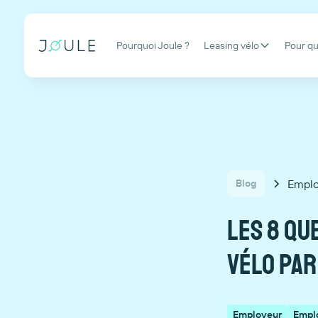
Pourquoi Joule ?
Leasing vélo
Pour qu
Emplo
Blog
Les 8 qu
vélo par
Employeur
Empl