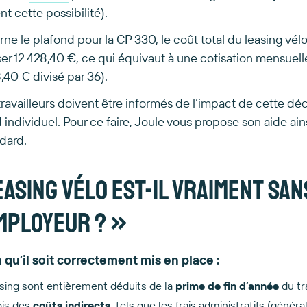
t cette possibilité).
ne le plafond pour la CP 330, le coût total du leasing vél
er 12 428,40 €, ce qui équivaut à une cotisation mensuel
,40 € divisé par 36).
travailleurs doivent être informés de l’impact de cette déc
 individuel. Pour ce faire, Joule vous propose son aide ai
dard.
leasing vélo est-il vraiment san
mployeur ? »
 qu’il soit correctement mis en place :
asing sont entièrement déduits de la
prime de fin d’année
du tra
fois des
coûts indirects
, tels que les frais administratifs (génér