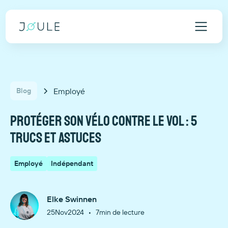
Employé
Blog
Protéger son vélo contre le vol : 5
trucs et astuces
Employé
Indépendant
Elke Swinnen
•
25
Nov
2024
7
min de lecture