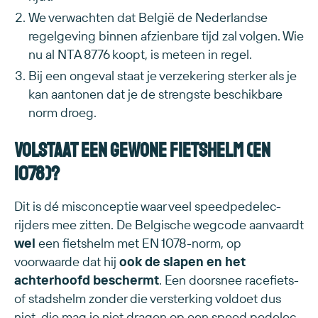
We verwachten dat België de Nederlandse
regelgeving binnen afzienbare tijd zal volgen. Wie
nu al NTA 8776 koopt, is meteen in regel.
Bij een ongeval staat je verzekering sterker als je
kan aantonen dat je de strengste beschikbare
norm droeg.
Volstaat een gewone fietshelm (EN
1078)?
Dit is dé misconceptie waar veel speedpedelec-
rijders mee zitten. De Belgische wegcode aanvaardt
wel
een fietshelm met EN 1078-norm, op
voorwaarde dat hij
ook de slapen en het
achterhoofd beschermt
. Een doorsnee racefiets-
of stadshelm zonder die versterking voldoet dus
niet, die mag je niet dragen op een speed pedelec.