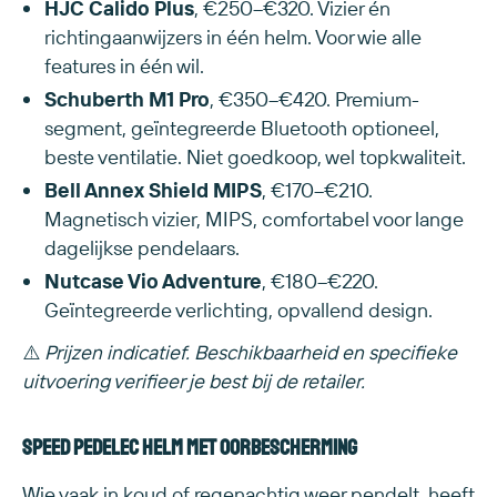
HJC Calido Plus
, €250–€320. Vizier én
richtingaanwijzers in één helm. Voor wie alle
features in één wil.
Schuberth M1 Pro
, €350–€420. Premium-
segment, geïntegreerde Bluetooth optioneel,
beste ventilatie. Niet goedkoop, wel topkwaliteit.
Bell Annex Shield MIPS
, €170–€210.
Magnetisch vizier, MIPS, comfortabel voor lange
dagelijkse pendelaars.
Nutcase Vio Adventure
, €180–€220.
Geïntegreerde verlichting, opvallend design.
⚠️
Prijzen indicatief. Beschikbaarheid en specifieke
uitvoering verifieer je best bij de retailer.
Speed pedelec helm met oorbescherming
Wie vaak in koud of regenachtig weer pendelt, heeft