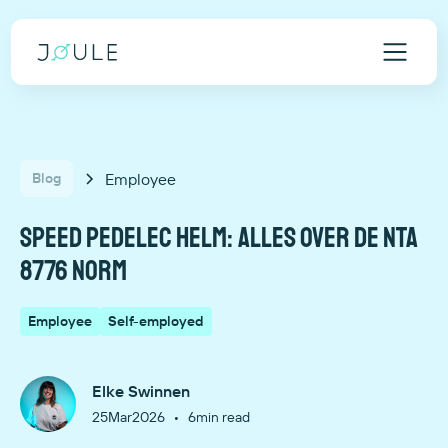
Employee
Blog
Speed pedelec helm: alles over de NTA
8776 norm
Employee
Self-employed
Elke Swinnen
•
25
Mar
2026
6
min read