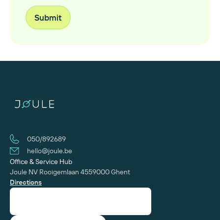
050/892689
hello@joule.be
Office & Service Hub
Joule NV
Rooigemlaan 455
‍9000 Ghent
Directions