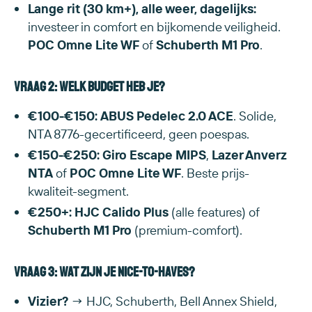
Lange rit (30 km+), alle weer, dagelijks:
investeer in comfort en bijkomende veiligheid.
POC Omne Lite WF
of
Schuberth M1 Pro
.
Vraag 2: Welk budget heb je?
€100-€150:
ABUS Pedelec 2.0 ACE
. Solide,
NTA 8776-gecertificeerd, geen poespas.
€150-€250:
Giro Escape MIPS
,
Lazer Anverz
NTA
of
POC Omne Lite WF
. Beste prijs-
kwaliteit-segment.
€250+:
HJC Calido Plus
(alle features) of
Schuberth M1 Pro
(premium-comfort).
Vraag 3: Wat zijn je nice-to-haves?
Vizier?
→ HJC, Schuberth, Bell Annex Shield,